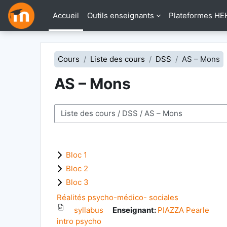
Passer au contenu principal
Accueil
Outils enseignants
Plateformes HE
Cours
Liste des cours
DSS
AS – Mons
AS – Mons
Catégories de cours
Bloc 1
Bloc 2
Bloc 3
Réalités psycho-médico- sociales
syllabus
Enseignant:
PIAZZA Pearle
intro psycho